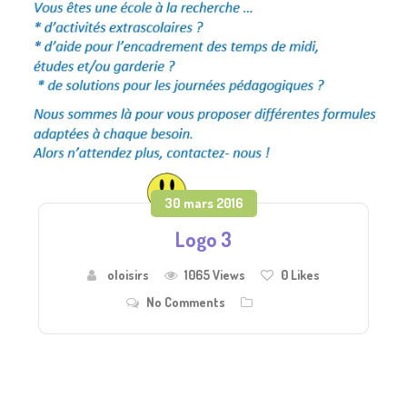
30 mars 2016
Logo 3
oloisirs
1065 Views
0
Likes
No Comments